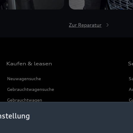
Zur Reparatur
Kaufen & leasen
S
Neuwagensuche
S
Gebrauchtwagensuche
Au
Gebrauchtwagen
G
Finanzierung
Au
nstellung
Aktionen & Angebote
m
Geschäftskunden