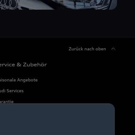
Zurück nach oben
ervice & Zubehör
aisonale Angebote
di Services
arantie
di digital services
yAudi