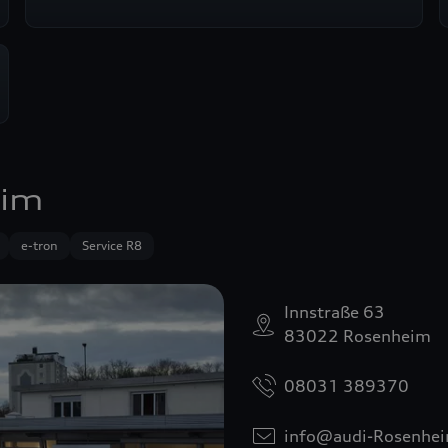
eim
e-tron
Service R8
Innstraße 63
83022 Rosenheim
08031 389370
info@audi-Rosenhe