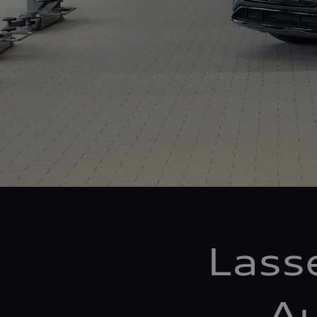
Lass
Au