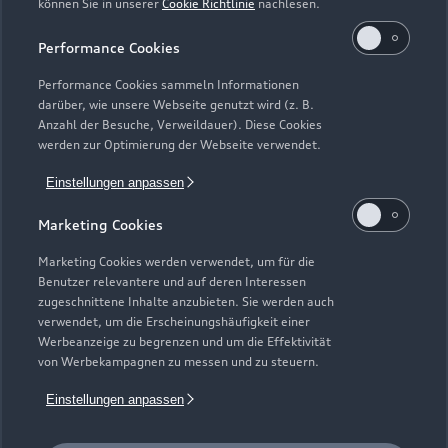
können Sie in unserer
Cookie Richtlinie
nachlesen.
Kaufen & leasen
Alle Modelle
Performance Cookies
Modelle vergleichen
Service & Zubehör
Performance Cookies sammeln Informationen
Neuwagensuche
darüber, wie unsere Webseite genutzt wird (z. B.
Elektromodelle
Anzahl der Besuche, Verweildauer). Diese Cookies
Gebrauchtwagensuche
Support
werden zur Optimierung der Webseite verwendet.
Saisonale Angebote
Plug-in-Hybride
Gebrauchtwagen
Einstellungen anpassen
Audi Services
Über Audi
Kundenservice
Finanzierung
Marketing Cookies
Garantie
Händlersuche
Aktionen & Angebote
Unternehmen
Marketing Cookies werden verwendet, um für die
Audi digital services
Benutzer relevantere und auf deren Interessen
Audi Code
Geschäftskunden
Karriere
zugeschnittene Inhalte anzubieten. Sie werden auch
myAudi
verwendet, um die Erscheinungshäufigkeit einer
Häufige Fragen (FAQ)
Investor Relations
Werbeanzeige zu begrenzen und um die Effektivität
© 2026 AUDI AG. Alle Rechte vorbehalten
von Werbekampagnen zu messen und zu steuern.
Audi Online Beratung
Presse & Media Center
Impressum
Rechtliches
Hinweisgebersystem
Einstellungen anpassen
Online-Terminvereinbarung
Datenschutz
Datenschutzinformation
Cookie-Einstellungen
Servicekontakt