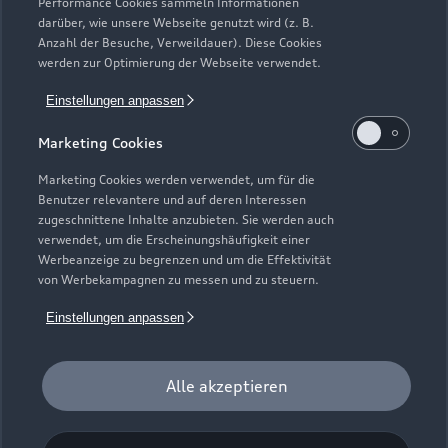
Service & Zubehör
Performance Cookies sammeln Informationen
Neuwagensuche
darüber, wie unsere Webseite genutzt wird (z. B.
Elektromodelle
Anzahl der Besuche, Verweildauer). Diese Cookies
Gebrauchtwagensuche
Support
werden zur Optimierung der Webseite verwendet.
Saisonale Angebote
Plug-in-Hybride
Gebrauchtwagen
Einstellungen anpassen
Audi Services
Über Audi
Kundenservice
Finanzierung
Marketing Cookies
Garantie
Händlersuche
Aktionen & Angebote
Unternehmen
Marketing Cookies werden verwendet, um für die
Audi digital services
Benutzer relevantere und auf deren Interessen
Audi Code
Geschäftskunden
Karriere
zugeschnittene Inhalte anzubieten. Sie werden auch
myAudi
verwendet, um die Erscheinungshäufigkeit einer
Häufige Fragen (FAQ)
Investor Relations
Werbeanzeige zu begrenzen und um die Effektivität
© 2026 AUDI AG. Alle Rechte vorbehalten
von Werbekampagnen zu messen und zu steuern.
Audi Online Beratung
Presse & Media Center
Impressum
Rechtliches
Hinweisgebersystem
Einstellungen anpassen
Online-Terminvereinbarung
Datenschutz
Datenschutzinformation
Cookie-Einstellungen
Servicekontakt
Cookie-Richtlinie
Barrierefreiheit
Audi erleben
Alle akzeptieren
Digital Services Act
EU Data Act
Bordbuch & Bedienungsanleitungen
Newsletter
Verträge kündigen